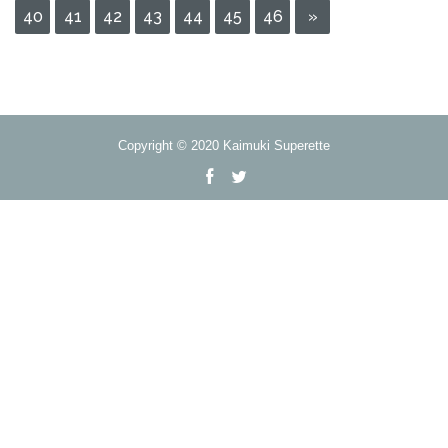
40
41
42
43
44
45
46
»
Copyright © 2020 Kaimuki Superette