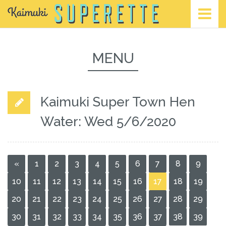
MENU
Kaimuki Super Town Hen
Water: Wed 5/6/2020
«
1
2
3
4
5
6
7
8
9
10
11
12
13
14
15
16
17
18
19
20
21
22
23
24
25
26
27
28
29
30
31
32
33
34
35
36
37
38
39