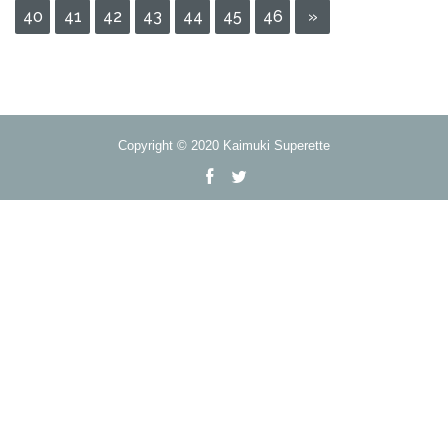
40
41
42
43
44
45
46
»
Copyright © 2020 Kaimuki Superette