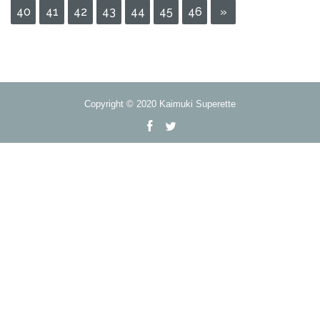
40
41
42
43
44
45
46
»
Copyright © 2020 Kaimuki Superette