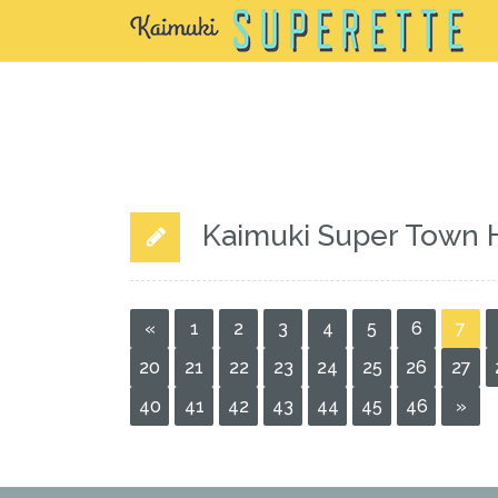
Kaimuki Super Town 
«
1
2
3
4
5
6
7
20
21
22
23
24
25
26
27
40
41
42
43
44
45
46
»