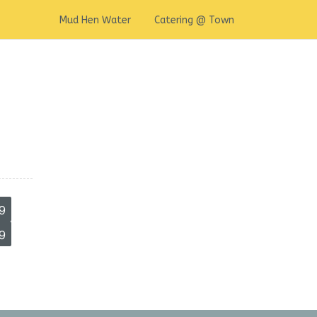
Mud Hen Water
Catering @ Town
9
9