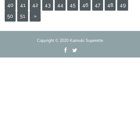
40
41
42
43
44
45
46
47
48
49
50
51
»
Copyright © 2020 Kaimuki Superette