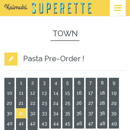
TOWN
Pasta Pre-Order !
«
1
2
3
4
5
6
7
8
9
10
11
12
13
14
15
16
17
18
19
20
21
22
23
24
25
26
27
28
29
30
31
32
33
34
35
36
37
38
39
40
41
42
43
44
45
46
47
48
49