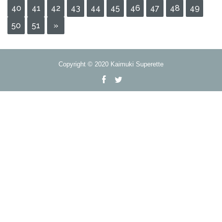
40
41
42
43
44
45
46
47
48
49
50
51
»
Copyright © 2020 Kaimuki Superette