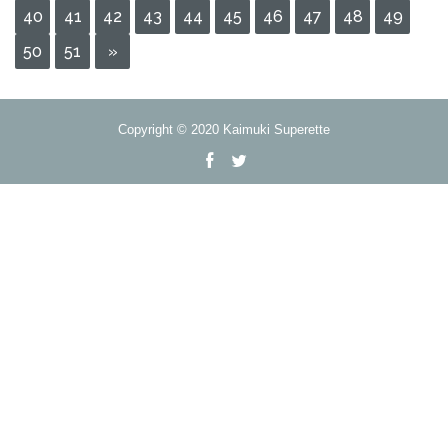
40
41
42
43
44
45
46
47
48
49
50
51
»
Copyright © 2020 Kaimuki Superette