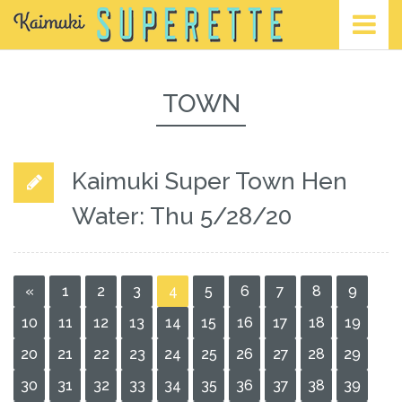
TOWN
Kaimuki Super Town Hen
Water: Thu 5/28/20
«
1
2
3
4
5
6
7
8
9
10
11
12
13
14
15
16
17
18
19
20
21
22
23
24
25
26
27
28
29
30
31
32
33
34
35
36
37
38
39