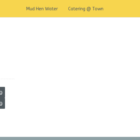
Mud Hen Water
Catering @ Town
9
9