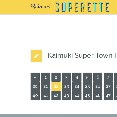
Kaimuki Super Town 
«
1
2
3
4
5
6
7
20
21
22
23
24
25
26
27
40
41
42
43
44
45
46
47