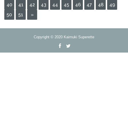
40
41
42
43
44
45
46
47
48
49
50
51
»
Copyright © 2020 Kaimuki Superette