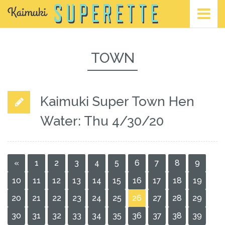
TOWN
Kaimuki Super Town Hen
Water: Thu 4/30/20
«
1
2
3
4
5
6
7
8
9
10
11
12
13
14
15
16
17
18
19
20
21
22
23
24
25
26
27
28
29
30
31
32
33
34
35
36
37
38
39