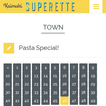
TOWN
Pasta Special!
«
1
2
3
4
5
6
7
8
9
10
11
12
13
14
15
16
17
18
19
20
21
22
23
24
25
26
27
28
29
30
31
32
33
34
35
36
37
38
39
40
41
42
43
44
45
46
47
48
49